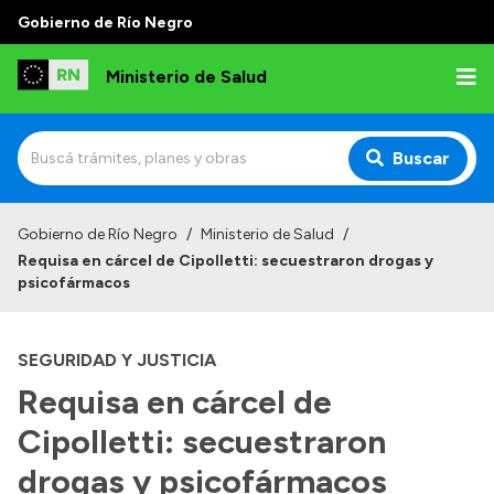
Gobierno de Río Negro
Ministerio de Salud
Buscar
Inicio
Gobierno de Río Negro
/
Ministerio de Salud
/
Requisa en cárcel de Cipolletti: secuestraron drogas y
Institucional
psicofármacos
Normativa y Funciones
SEGURIDAD Y JUSTICIA
Autoridades
Requisa en cárcel de
Consejos locales
Cipolletti: secuestraron
drogas y psicofármacos
Transparencia