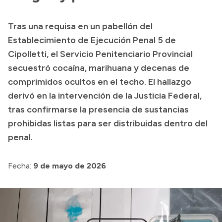
Presupuesto
Tras una requisa en un pabellón del
Boletín Oficial
Establecimiento de Ejecución Penal 5 de
Compras y licitaciones
Cipolletti, el Servicio Penitenciario Provincial
secuestró cocaína, marihuana y decenas de
Consulta de expedientes
comprimidos ocultos en el techo. El hallazgo
Consulta de pago a proveedores
derivó en la intervención de la Justicia Federal,
Convocatorias
tras confirmarse la presencia de sustancias
Intranet
prohibidas listas para ser distribuidas dentro del
Login
penal.
Fecha:
9 de mayo de 2026