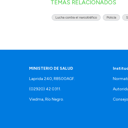
TEMAS RELACIONADOS
Lucha contra el narcotráfico
Policía
S
MINISTERIO DE SALUD
Institu
Laprida 240, R8500AGF.
Normati
(02920) 42 0311.
Autorid
Viedma, Río Negro.
Consejo