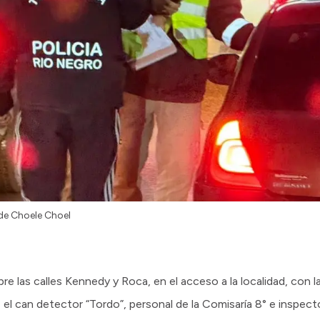
 de Choele Choel
re las calles Kennedy y Roca, en el acceso a la localidad, con l
l can detector “Tordo”, personal de la Comisaría 8° e inspect