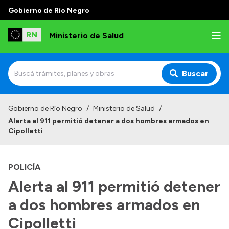
Gobierno de Río Negro
Ministerio de Salud
Buscar
Inicio
Gobierno de Río Negro
/
Ministerio de Salud
/
Alerta al 911 permitió detener a dos hombres armados en
Institucional
Cipolletti
Normativa y Funciones
POLICÍA
Autoridades
Alerta al 911 permitió detener
Consejos locales
a dos hombres armados en
Cipolletti
Transparencia