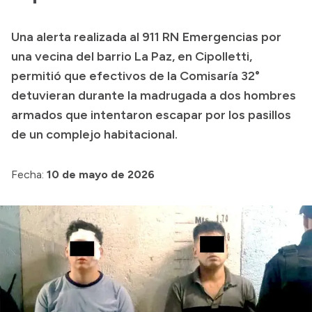
Presupuesto
Una alerta realizada al 911 RN Emergencias por
Boletín Oficial
una vecina del barrio La Paz, en Cipolletti,
Compras y licitaciones
permitió que efectivos de la Comisaría 32°
detuvieran durante la madrugada a dos hombres
Consulta de expedientes
armados que intentaron escapar por los pasillos
Consulta de pago a proveedores
de un complejo habitacional.
Convocatorias
Intranet
Fecha:
10 de mayo de 2026
Login