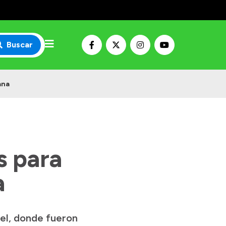
Buscar
ana
s para
a
iel, donde fueron