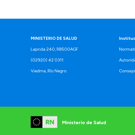
MINISTERIO DE SALUD
Institu
Laprida 240, R8500AGF.
Normati
(02920) 42 0311.
Autorid
Viedma, Río Negro.
Consejo
Ministerio de Salud