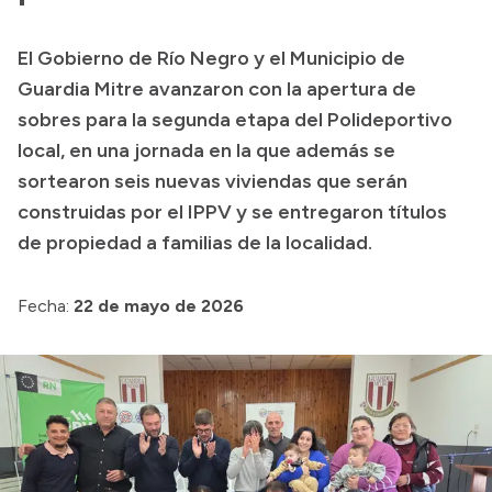
Presupuesto
El Gobierno de Río Negro y el Municipio de
Boletín Oficial
Guardia Mitre avanzaron con la apertura de
Compras y licitaciones
sobres para la segunda etapa del Polideportivo
local, en una jornada en la que además se
Consulta de expedientes
sortearon seis nuevas viviendas que serán
Consulta de pago a proveedores
construidas por el IPPV y se entregaron títulos
Convocatorias
de propiedad a familias de la localidad.
Intranet
Login
Fecha:
22 de mayo de 2026