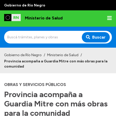
Gobierno de Río Negro
Ministerio de Salud
Buscar
Inicio
Gobierno de Río Negro
/
Ministerio de Salud
/
Provincia acompaña a Guardia Mitre con más obras para la
Institucional
comunidad
Normativa y Funciones
OBRAS Y SERVICIOS PÚBLICOS
Autoridades
Provincia acompaña a
Consejos locales
Guardia Mitre con más obras
para la comunidad
Transparencia