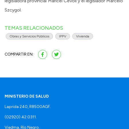
legisladora provincial Maricel Cevoli y el legislador Marcelo
Szcygol.
TEMAS RELACIONADOS
Obras y Servicios Públicos
IPPV
Vivienda
COMPARTIR EN:
MINISTERIO DE SALUD
Laprida 240, R8500AGF.
(02920) 42 0311.
Viedma, Río Negro.