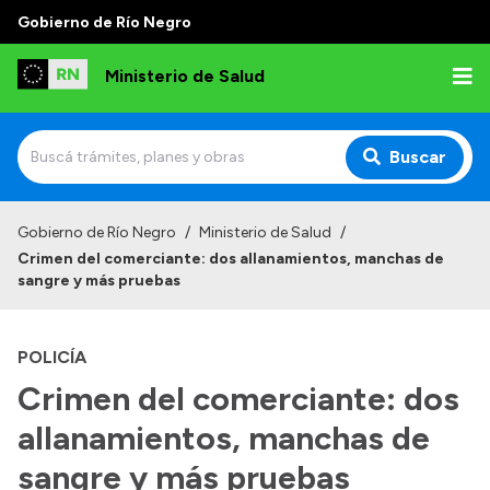
Gobierno de Río Negro
Ministerio de Salud
Buscar
Inicio
Gobierno de Río Negro
/
Ministerio de Salud
/
Crimen del comerciante: dos allanamientos, manchas de
Institucional
sangre y más pruebas
Normativa y Funciones
POLICÍA
Autoridades
Crimen del comerciante: dos
Consejos locales
allanamientos, manchas de
sangre y más pruebas
Transparencia