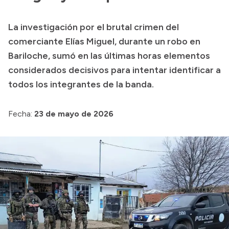
Presupuesto
La investigación por el brutal crimen del
Boletín Oficial
comerciante Elías Miguel, durante un robo en
Compras y licitaciones
Bariloche, sumó en las últimas horas elementos
considerados decisivos para intentar identificar a
Consulta de expedientes
todos los integrantes de la banda.
Consulta de pago a proveedores
Convocatorias
Fecha:
23 de mayo de 2026
Intranet
Login