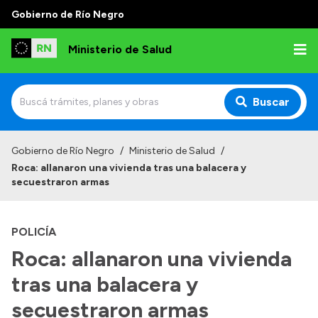
Gobierno de Río Negro
Ministerio de Salud
Buscar
Inicio
Gobierno de Río Negro
/
Ministerio de Salud
/
Roca: allanaron una vivienda tras una balacera y
Institucional
secuestraron armas
Normativa y Funciones
POLICÍA
Autoridades
Roca: allanaron una vivienda
Consejos locales
tras una balacera y
secuestraron armas
Transparencia