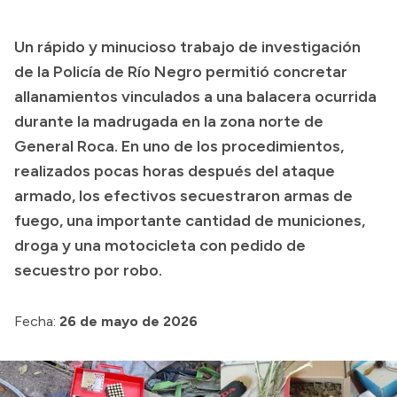
Presupuesto
Un rápido y minucioso trabajo de investigación
Boletín Oficial
de la Policía de Río Negro permitió concretar
Compras y licitaciones
allanamientos vinculados a una balacera ocurrida
durante la madrugada en la zona norte de
Consulta de expedientes
General Roca. En uno de los procedimientos,
Consulta de pago a proveedores
realizados pocas horas después del ataque
Convocatorias
armado, los efectivos secuestraron armas de
Intranet
fuego, una importante cantidad de municiones,
Login
droga y una motocicleta con pedido de
secuestro por robo.
Fecha:
26 de mayo de 2026