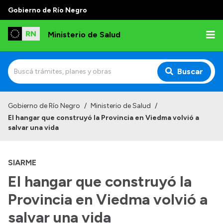
Gobierno de Río Negro
Ministerio de Salud
Buscar
Inicio
Gobierno de Río Negro
/
Ministerio de Salud
/
El hangar que construyó la Provincia en Viedma volvió a
Institucional
salvar una vida
Normativa y Funciones
SIARME
Autoridades
El hangar que construyó la
Consejos locales
Provincia en Viedma volvió a
salvar una vida
Transparencia