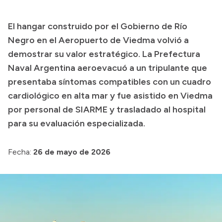
Presupuesto
El hangar construido por el Gobierno de Río
Boletín Oficial
Negro en el Aeropuerto de Viedma volvió a
Compras y licitaciones
demostrar su valor estratégico. La Prefectura
Naval Argentina aeroevacuó a un tripulante que
Consulta de expedientes
presentaba síntomas compatibles con un cuadro
Consulta de pago a proveedores
cardiológico en alta mar y fue asistido en Viedma
Convocatorias
por personal de SIARME y trasladado al hospital
Intranet
para su evaluación especializada.
Login
Fecha:
26 de mayo de 2026