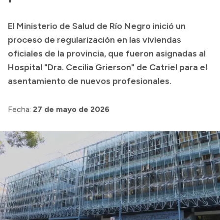
Presupuesto
El Ministerio de Salud de Río Negro inició un
Boletín Oficial
proceso de regularización en las viviendas
Compras y licitaciones
oficiales de la provincia, que fueron asignadas al
Hospital "Dra. Cecilia Grierson" de Catriel para el
Consulta de expedientes
asentamiento de nuevos profesionales.
Consulta de pago a proveedores
Convocatorias
Fecha:
27 de mayo de 2026
Intranet
Login