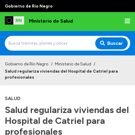
Gobierno de Río Negro
Ministerio de Salud
Buscar
Inicio
Gobierno de Río Negro
/
Ministerio de Salud
/
Salud regulariza viviendas del Hospital de Catriel para
Institucional
profesionales
Normativa y Funciones
SALUD
Autoridades
Salud regulariza viviendas del
Consejos locales
Hospital de Catriel para
profesionales
Transparencia