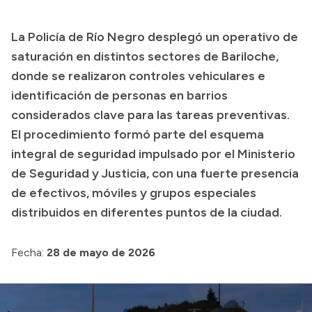
Presupuesto
La Policía de Río Negro desplegó un operativo de
Boletín Oficial
saturación en distintos sectores de Bariloche,
Compras y licitaciones
donde se realizaron controles vehiculares e
identificación de personas en barrios
Consulta de expedientes
considerados clave para las tareas preventivas.
Consulta de pago a proveedores
El procedimiento formó parte del esquema
Convocatorias
integral de seguridad impulsado por el Ministerio
Intranet
de Seguridad y Justicia, con una fuerte presencia
Login
de efectivos, móviles y grupos especiales
distribuidos en diferentes puntos de la ciudad.
Fecha:
28 de mayo de 2026