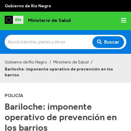
Gobierno de Río Negro
Ministerio de Salud
Buscar
Inicio
Gobierno de Río Negro
/
Ministerio de Salud
/
Bariloche: imponente operativo de prevención en los
Institucional
barrios
Normativa y Funciones
POLICÍA
Autoridades
Bariloche: imponente
Consejos locales
operativo de prevención en
los barrios
Transparencia