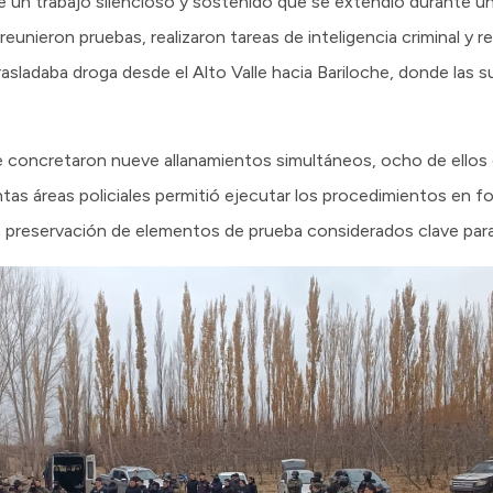
e un trabajo silencioso y sostenido que se extendió durante u
eunieron pruebas, realizaron tareas de inteligencia criminal y 
sladaba droga desde el Alto Valle hacia Bariloche, donde las s
e concretaron nueve allanamientos simultáneos, ocho de ellos 
ntas áreas policiales permitió ejecutar los procedimientos en f
la preservación de elementos de prueba considerados clave para