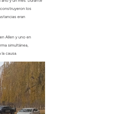
n año y un mes. Durante
reconstruyeron los
ustancias eran
en Allen y uno en
orma simultánea,
 la causa.