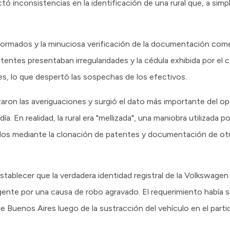
ó inconsistencias en la identificación de una rural que, a simple
iformados y la minuciosa verificación de la documentación com
tentes presentaban irregularidades y la cédula exhibida por el
, lo que despertó las sospechas de los efectivos.
ron las averiguaciones y surgió el dato más importante del ope
. En realidad, la rural era "mellizada", una maniobra utilizada 
bados mediante la clonación de patentes y documentación de o
stablecer que la verdadera identidad registral de la Volkswage
ente por una causa de robo agravado. El requerimiento había s
 de Buenos Aires luego de la sustracción del vehículo en el part