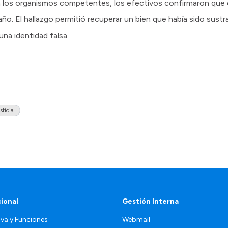
n los organismos competentes, los efectivos confirmaron que 
año. El hallazgo permitió recuperar un bien que había sido sustra
una identidad falsa.
sticia
cional
Gestión Interna
va y Funciones
Webmail