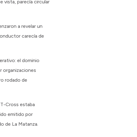
 vista, parecía circular
enzaron a revelar un
 conductor carecía de
rativo: el dominio
por organizaciones
tro rodado de
n T-Cross estaba
ido emitido por
ido de La Matanza.