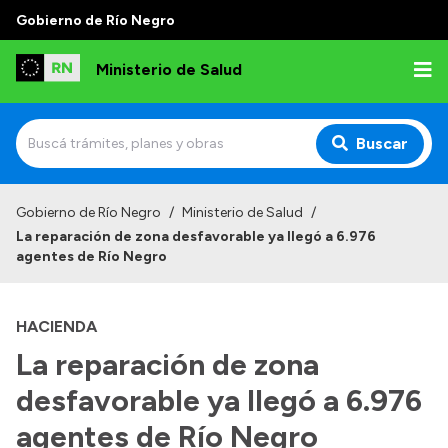
Gobierno de Río Negro
Ministerio de Salud
Buscar
Inicio
Gobierno de Río Negro
/
Ministerio de Salud
/
La reparación de zona desfavorable ya llegó a 6.976
Institucional
agentes de Río Negro
Normativa y Funciones
HACIENDA
Autoridades
La reparación de zona
Consejos locales
desfavorable ya llegó a 6.976
agentes de Río Negro
Transparencia