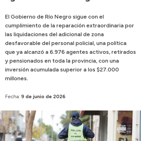
Presupuesto
El Gobierno de Río Negro sigue con el
Boletín Oficial
cumplimiento de la reparación extraordinaria por
Compras y licitaciones
las liquidaciones del adicional de zona
desfavorable del personal policial, una política
Consulta de expedientes
que ya alcanzó a 6.976 agentes activos, retirados
Consulta de pago a proveedores
y pensionados en toda la provincia, con una
Convocatorias
inversión acumulada superior a los $27.000
Intranet
millones.
Login
Fecha:
9 de junio de 2026