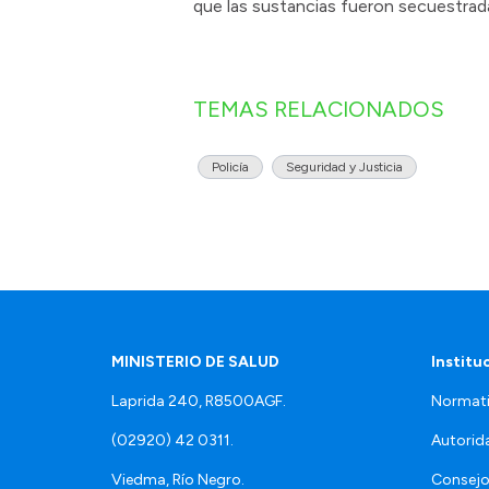
que las sustancias fueron secuestrada
TEMAS RELACIONADOS
Policía
Seguridad y Justicia
MINISTERIO DE SALUD
Institu
Laprida 240, R8500AGF.
Normati
(02920) 42 0311.
Autorid
Viedma, Río Negro.
Consejo