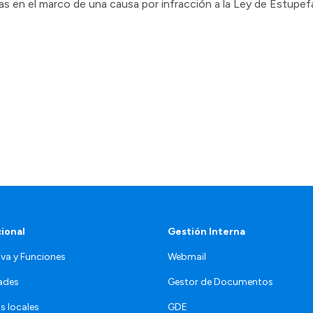
s en el marco de una causa por infracción a la Ley de Estupef
cional
Gestión Interna
va y Funciones
Webmail
ades
Gestor de Documentos
s locales
GDE