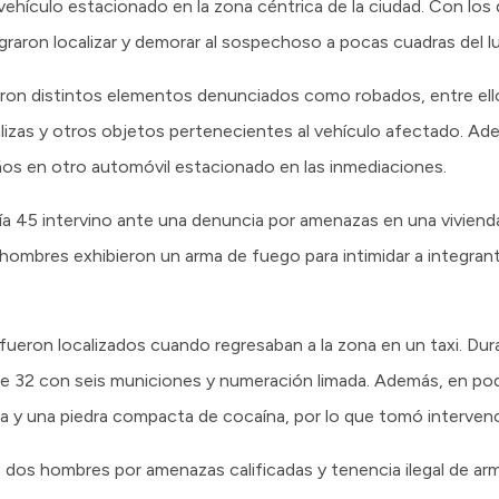
ehículo estacionado en la zona céntrica de la ciudad. Con los
graron localizar y demorar al sospechoso a pocas cuadras del lu
ron distintos elementos denunciados como robados, entre ello
lizas y otros objetos pertenecientes al vehículo afectado. Ad
os en otro automóvil estacionado en las inmediaciones.
ría 45 intervino ante una denuncia por amenazas en una vivienda
hombres exhibieron un arma de fuego para intimidar a integrant
ueron localizados cuando regresaban a la zona en un taxi. Dura
ibre 32 con seis municiones y numeración limada. Además, en po
 y una piedra compacta de cocaína, por lo que tomó intervenció
os dos hombres por amenazas calificadas y tenencia ilegal de a