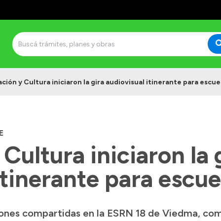
ción y Cultura iniciaron la gira audiovisual itinerante para escue
E
Cultura iniciaron la 
itinerante para escue
ones compartidas en la ESRN 18 de Viedma, com