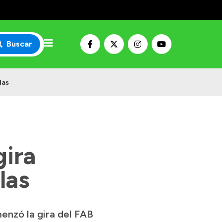
Buscar
las
gira
las
enzó la gira del FAB