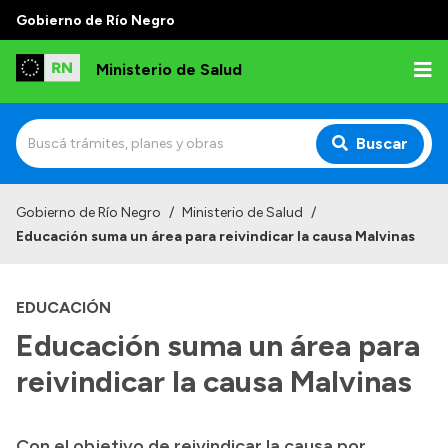
Gobierno de Río Negro
Ministerio de Salud
Buscar
Inicio
Gobierno de Río Negro
/
Ministerio de Salud
/
Educación suma un área para reivindicar la causa Malvinas
Institucional
Normativa y Funciones
EDUCACIÓN
Autoridades
Educación suma un área para
Consejos locales
reivindicar la causa Malvinas
Con el objetivo de reivindicar la causa por
Transparencia