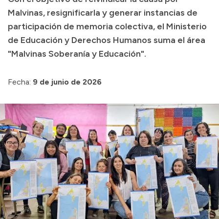
Malvinas, resignificarla y generar instancias de
Presupuesto
participación de memoria colectiva, el Ministerio
Boletín Oficial
de Educación y Derechos Humanos suma el área
Compras y licitaciones
"Malvinas Soberanía y Educación".
Consulta de expedientes
Fecha:
9 de junio de 2026
Consulta de pago a proveedores
Convocatorias
Intranet
Login