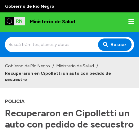
Gobierno de Río Negro
Ministerio de Salud
Buscar
Inicio
Gobierno de Río Negro
/
Ministerio de Salud
/
Recuperaron en Cipolletti un auto con pedido de
Institucional
secuestro
Normativa y Funciones
POLICÍA
Autoridades
Recuperaron en Cipolletti un
Consejos locales
auto con pedido de secuestro
Transparencia