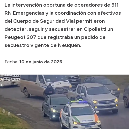
La intervención oportuna de operadores de 911
Presupuesto
RN Emergencias y la coordinación con efectivos
del Cuerpo de Seguridad Vial permitieron
Boletín Oficial
detectar, seguir y secuestrar en Cipolletti un
Compras y licitaciones
Peugeot 207 que registraba un pedido de
Consulta de expedientes
secuestro vigente de Neuquén.
Consulta de pago a proveedores
Convocatorias
Fecha:
10 de junio de 2026
Intranet
Login