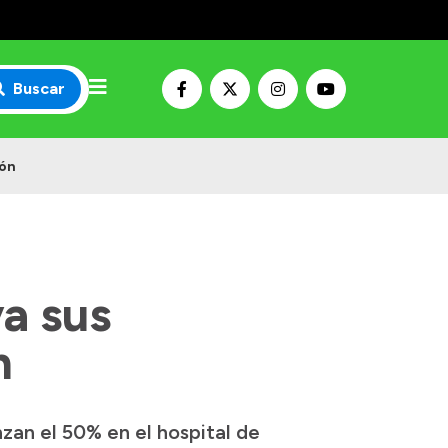
Buscar
ión
va sus
n
nzan el 50% en el hospital de