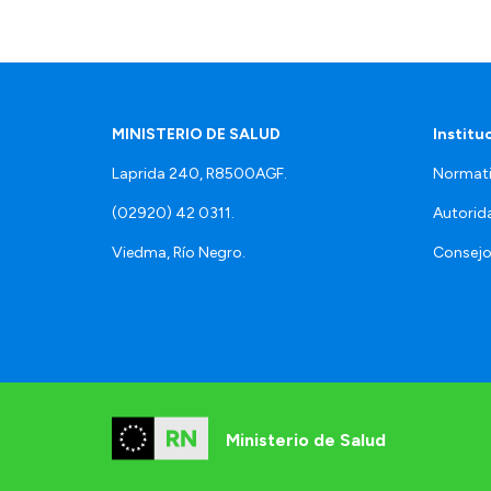
MINISTERIO DE SALUD
Institu
Laprida 240, R8500AGF.
Normati
(02920) 42 0311.
Autorid
Viedma, Río Negro.
Consejo
Ministerio de Salud