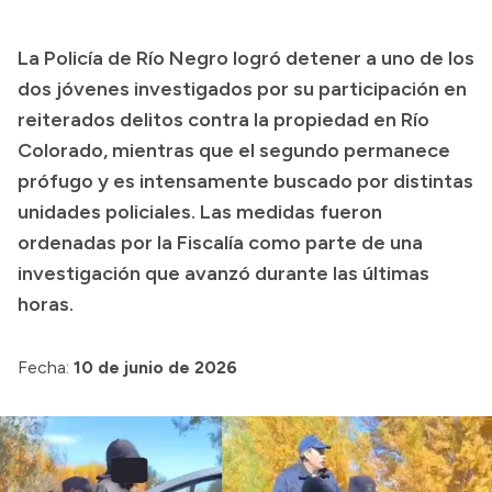
Presupuesto
La Policía de Río Negro logró detener a uno de los
Boletín Oficial
dos jóvenes investigados por su participación en
Compras y licitaciones
reiterados delitos contra la propiedad en Río
Colorado, mientras que el segundo permanece
Consulta de expedientes
prófugo y es intensamente buscado por distintas
Consulta de pago a proveedores
unidades policiales. Las medidas fueron
Convocatorias
ordenadas por la Fiscalía como parte de una
Intranet
investigación que avanzó durante las últimas
Login
horas.
Fecha:
10 de junio de 2026