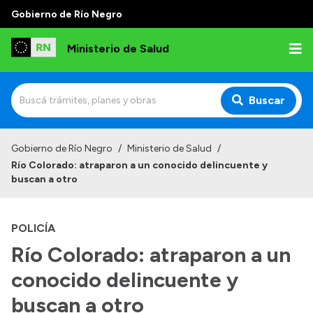
Gobierno de Río Negro
Ministerio de Salud
Buscar
Inicio
Gobierno de Río Negro
/
Ministerio de Salud
/
Río Colorado: atraparon a un conocido delincuente y
Institucional
buscan a otro
Normativa y Funciones
POLICÍA
Autoridades
Río Colorado: atraparon a un
Consejos locales
conocido delincuente y
buscan a otro
Transparencia