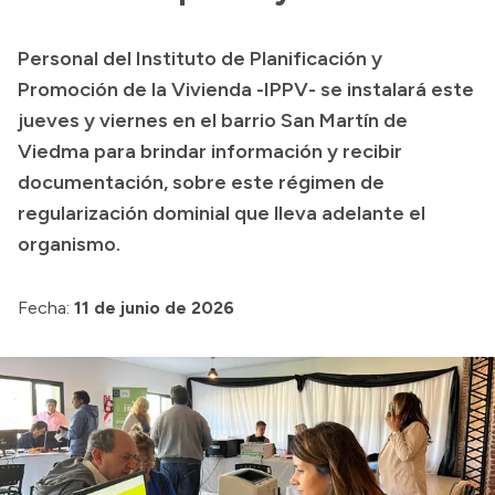
Presupuesto
Personal del Instituto de Planificación y
Boletín Oficial
Promoción de la Vivienda -IPPV- se instalará este
Compras y licitaciones
jueves y viernes en el barrio San Martín de
Viedma para brindar información y recibir
Consulta de expedientes
documentación, sobre este régimen de
Consulta de pago a proveedores
regularización dominial que lleva adelante el
Convocatorias
organismo.
Intranet
Login
Fecha:
11 de junio de 2026