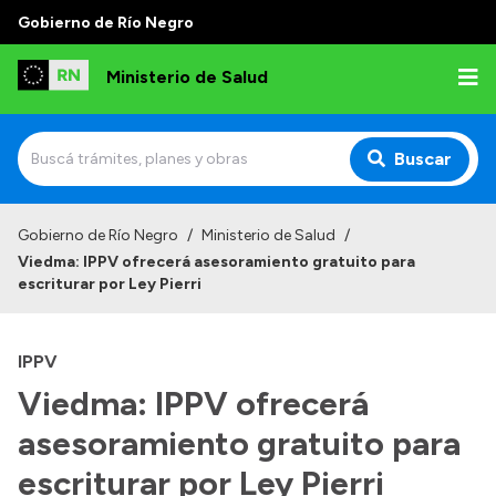
Gobierno de Río Negro
Ministerio de Salud
Buscar
Inicio
Gobierno de Río Negro
/
Ministerio de Salud
/
Viedma: IPPV ofrecerá asesoramiento gratuito para
Institucional
escriturar por Ley Pierri
Normativa y Funciones
IPPV
Autoridades
Viedma: IPPV ofrecerá
Consejos locales
asesoramiento gratuito para
escriturar por Ley Pierri
Transparencia