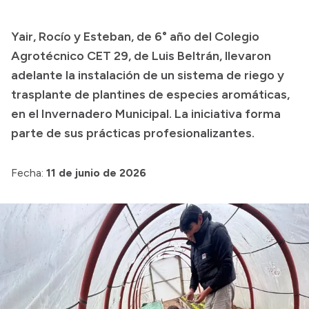
Presupuesto
Yair, Rocío y Esteban, de 6° año del Colegio
Boletín Oficial
Agrotécnico CET 29, de Luis Beltrán, llevaron
Compras y licitaciones
adelante la instalación de un sistema de riego y
trasplante de plantines de especies aromáticas,
Consulta de expedientes
en el Invernadero Municipal. La iniciativa forma
Consulta de pago a proveedores
parte de sus prácticas profesionalizantes.
Convocatorias
Intranet
Fecha:
11 de junio de 2026
Login