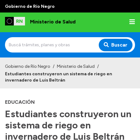
Gobierno de Río Negro
Ministerio de Salud
Buscar
Inicio
Gobierno de Río Negro
/
Ministerio de Salud
/
Estudiantes construyeron un sistema de riego en
Institucional
invernadero de Luis Beltrán
Normativa y Funciones
EDUCACIÓN
Autoridades
Estudiantes construyeron un
Consejos locales
sistema de riego en
invernadero de Luis Beltrán
Transparencia