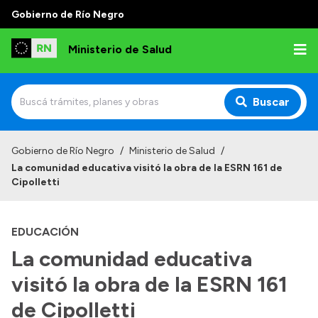
Gobierno de Río Negro
Ministerio de Salud
Buscar
Inicio
Gobierno de Río Negro
/
Ministerio de Salud
/
La comunidad educativa visitó la obra de la ESRN 161 de
Institucional
Cipolletti
Normativa y Funciones
EDUCACIÓN
Autoridades
La comunidad educativa
Consejos locales
visitó la obra de la ESRN 161
de Cipolletti
Transparencia