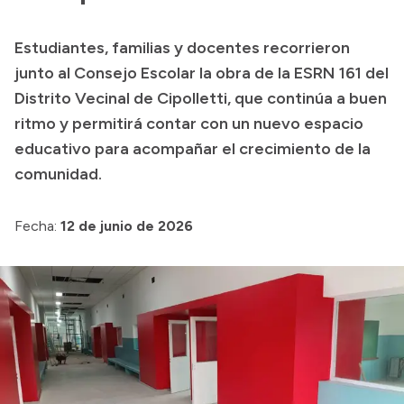
Presupuesto
Estudiantes, familias y docentes recorrieron
Boletín Oficial
junto al Consejo Escolar la obra de la ESRN 161 del
Compras y licitaciones
Distrito Vecinal de Cipolletti, que continúa a buen
ritmo y permitirá contar con un nuevo espacio
Consulta de expedientes
educativo para acompañar el crecimiento de la
Consulta de pago a proveedores
comunidad.
Convocatorias
Intranet
Fecha:
12 de junio de 2026
Login