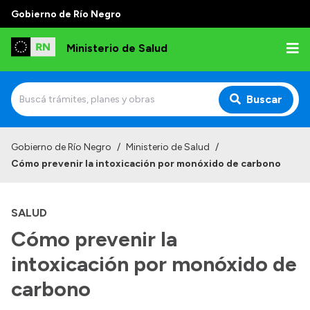
Gobierno de Río Negro
Ministerio de Salud
Buscar
Inicio
Gobierno de Río Negro
/
Ministerio de Salud
/
Cómo prevenir la intoxicación por monóxido de carbono
Institucional
Normativa y Funciones
SALUD
Autoridades
Cómo prevenir la
Consejos locales
intoxicación por monóxido de
carbono
Transparencia