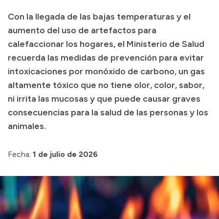
Con la llegada de las bajas temperaturas y el
Presupuesto
aumento del uso de artefactos para
Boletín Oficial
calefaccionar los hogares, el Ministerio de Salud
Compras y licitaciones
recuerda las medidas de prevención para evitar
Consulta de expedientes
intoxicaciones por monóxido de carbono, un gas
Consulta de pago a proveedores
altamente tóxico que no tiene olor, color, sabor,
ni irrita las mucosas y que puede causar graves
Convocatorias
consecuencias para la salud de las personas y los
Intranet
animales.
Login
Fecha:
1 de julio de 2026