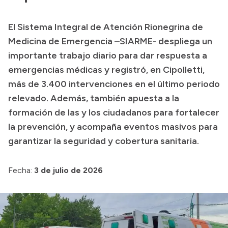
Presupuesto
El Sistema Integral de Atención Rionegrina de
Boletín Oficial
Medicina de Emergencia –SIARME- despliega un
Compras y licitaciones
importante trabajo diario para dar respuesta a
emergencias médicas y registró, en Cipolletti,
Consulta de expedientes
más de 3.400 intervenciones en el último periodo
Consulta de pago a proveedores
relevado. Además, también apuesta a la
Convocatorias
formación de las y los ciudadanos para fortalecer
Intranet
la prevención, y acompaña eventos masivos para
Login
garantizar la seguridad y cobertura sanitaria.
Fecha:
3 de julio de 2026