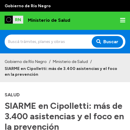
Gobierno de Río Negro
Ministerio de Salud
Buscar
Inicio
Gobierno de Río Negro
/
Ministerio de Salud
/
SIARME en Cipolletti: más de 3.400 asistencias y el foco
Institucional
en la prevención
Normativa y Funciones
SALUD
Autoridades
SIARME en Cipolletti: más de
Consejos locales
3.400 asistencias y el foco en
la prevención
Transparencia