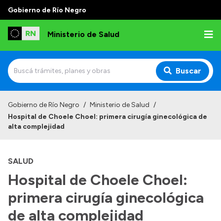
Gobierno de Río Negro
Ministerio de Salud
Buscar
Inicio
Gobierno de Río Negro
/
Ministerio de Salud
/
Hospital de Choele Choel: primera cirugía ginecológica de
Institucional
alta complejidad
Normativa y Funciones
SALUD
Autoridades
Hospital de Choele Choel:
Consejos locales
primera cirugía ginecológica
de alta complejidad
Transparencia