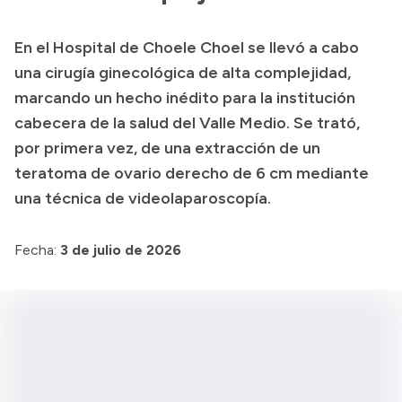
Presupuesto
En el Hospital de Choele Choel se llevó a cabo
Boletín Oficial
una cirugía ginecológica de alta complejidad,
Compras y licitaciones
marcando un hecho inédito para la institución
cabecera de la salud del Valle Medio. Se trató,
Consulta de expedientes
por primera vez, de una extracción de un
Consulta de pago a proveedores
teratoma de ovario derecho de 6 cm mediante
Convocatorias
una técnica de videolaparoscopía.
Intranet
Login
Fecha:
3 de julio de 2026