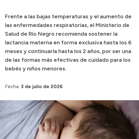
Presupuesto
Frente a las bajas temperaturas y el aumento de
Boletín Oficial
las enfermedades respiratorias, el Ministerio de
Compras y licitaciones
Salud de Río Negro recomienda sostener la
lactancia materna en forma exclusiva hasta los 6
Consulta de expedientes
meses y continuarla hasta los 2 años, por ser una
Consulta de pago a proveedores
de las formas más efectivas de cuidado para los
Convocatorias
bebés y niños menores.
Intranet
Login
Fecha:
3 de julio de 2026