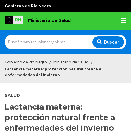
Gobierno de Río Negro
Ministerio de Salud
Buscar
Inicio
Gobierno de Río Negro
/
Ministerio de Salud
/
Lactancia materna: protección natural frente a
Institucional
enfermedades del invierno
Normativa y Funciones
SALUD
Autoridades
Lactancia materna:
Consejos locales
protección natural frente a
enfermedades del invierno
Transparencia