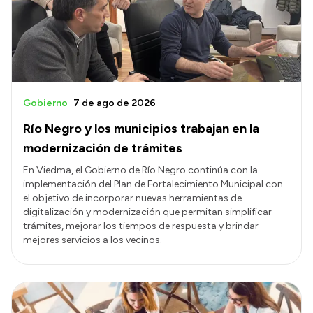
Presupuesto
Boletín Oficial
Compras y licitaciones
Consulta de expedientes
Gobierno
7 de ago de 2026
Consulta de pago a proveedores
Río Negro y los municipios trabajan en la
Convocatorias
modernización de trámites
Intranet
En Viedma, el Gobierno de Río Negro continúa con la
implementación del Plan de Fortalecimiento Municipal con
Login
el objetivo de incorporar nuevas herramientas de
digitalización y modernización que permitan simplificar
trámites, mejorar los tiempos de respuesta y brindar
mejores servicios a los vecinos.