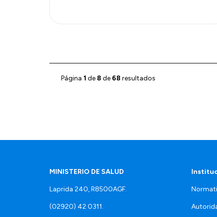
Página
1
de
8
de
68
resultados
MINISTERIO DE SALUD
Institu
Laprida 240, R8500AGF.
Normati
(02920) 42 0311.
Autorid