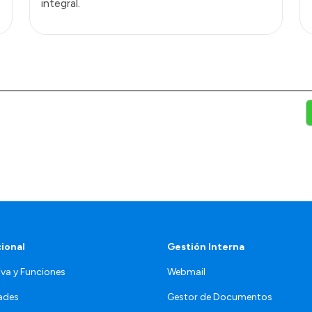
integral.
cional
Gestión Interna
va y Funciones
Webmail
ades
Gestor de Documentos