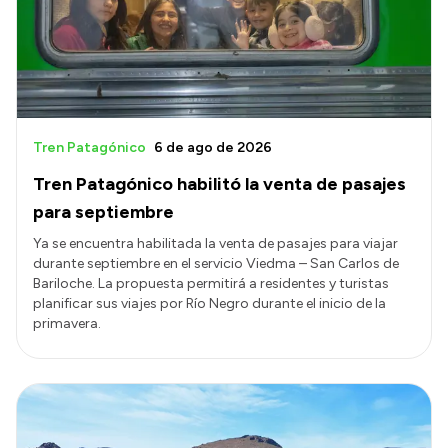
Presupuesto
Boletín Oficial
Compras y licitaciones
Consulta de expedientes
Tren Patagónico
6 de ago de 2026
Consulta de pago a proveedores
Tren Patagónico habilitó la venta de pasajes
Convocatorias
para septiembre
Intranet
Ya se encuentra habilitada la venta de pasajes para viajar
durante septiembre en el servicio Viedma – San Carlos de
Login
Bariloche. La propuesta permitirá a residentes y turistas
planificar sus viajes por Río Negro durante el inicio de la
primavera.