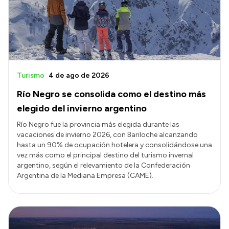
Presupuesto
Boletín Oficial
Compras y licitaciones
Consulta de expedientes
Turismo
4 de ago de 2026
Consulta de pago a proveedores
Río Negro se consolida como el destino más
Convocatorias
elegido del invierno argentino
Intranet
Río Negro fue la provincia más elegida durante las
vacaciones de invierno 2026, con Bariloche alcanzando
Login
hasta un 90% de ocupación hotelera y consolidándose una
vez más como el principal destino del turismo invernal
argentino, según el relevamiento de la Confederación
Argentina de la Mediana Empresa (CAME).