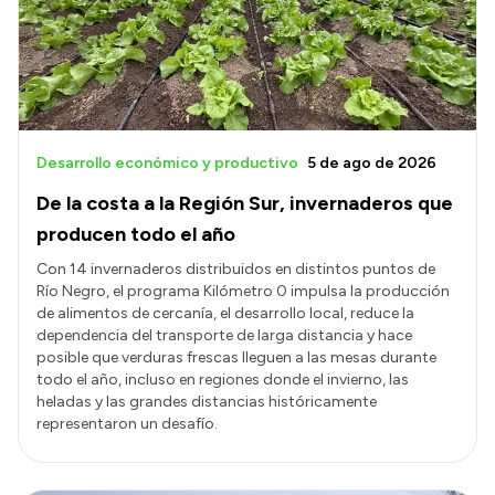
Presupuesto
Boletín Oficial
Compras y licitaciones
Consulta de expedientes
Desarrollo económico y productivo
5 de ago de 2026
Consulta de pago a proveedores
De la costa a la Región Sur, invernaderos que
Convocatorias
producen todo el año
Intranet
Con 14 invernaderos distribuidos en distintos puntos de
Río Negro, el programa Kilómetro 0 impulsa la producción
Login
de alimentos de cercanía, el desarrollo local, reduce la
dependencia del transporte de larga distancia y hace
posible que verduras frescas lleguen a las mesas durante
todo el año, incluso en regiones donde el invierno, las
heladas y las grandes distancias históricamente
representaron un desafío.