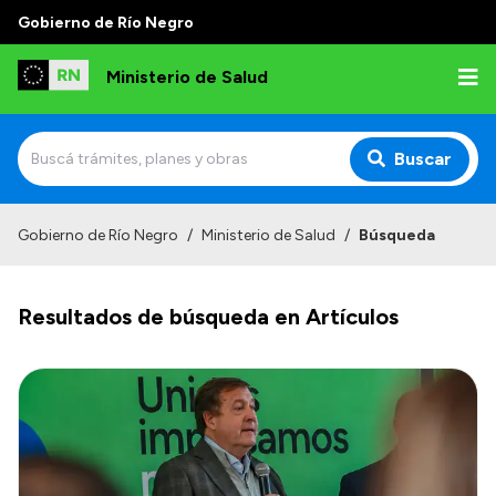
Gobierno de Río Negro
Ministerio de Salud
Buscar
Inicio
Gobierno de Río Negro
/
Ministerio de Salud
/
Búsqueda
Institucional
Resultados de búsqueda en Artículos
Normativa y Funciones
Autoridades
Consejos locales
Transparencia