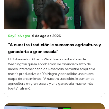
Presupuesto
Boletín Oficial
Compras y licitaciones
Consulta de expedientes
SoyRioNegro
6 de ago de 2026
Consulta de pago a proveedores
“A nuestra tradición le sumamos agricultura y
Convocatorias
ganadería a gran escala”
Intranet
El Gobernador Alberto Weretilneck destacó desde
Washington que la aprobación del financiamiento del
Login
Banco Interamericano de Desarrollo permitirá ampliar la
matriz productiva de Río Negro y consolidar una nueva
etapa de crecimiento. “A nuestra tradición, le sumamos
agricultura en gran escala y una ganadería mucho más
fuerte”, afirmó.