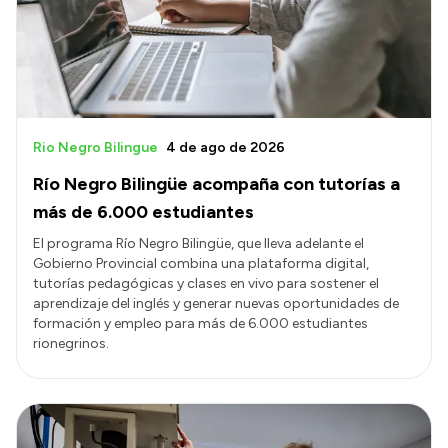
Presupuesto
Boletín Oficial
Compras y licitaciones
Consulta de expedientes
Rio Negro Bilingue
4 de ago de 2026
Consulta de pago a proveedores
Río Negro Bilingüe acompaña con tutorías a
Convocatorias
más de 6.000 estudiantes
Intranet
El programa Río Negro Bilingüe, que lleva adelante el
Gobierno Provincial combina una plataforma digital,
Login
tutorías pedagógicas y clases en vivo para sostener el
aprendizaje del inglés y generar nuevas oportunidades de
formación y empleo para más de 6.000 estudiantes
rionegrinos.