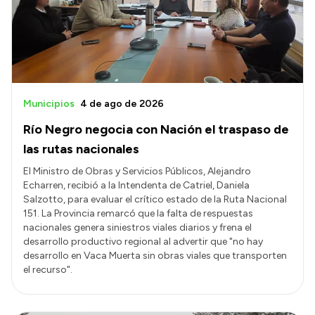
Presupuesto
Boletín Oficial
Compras y licitaciones
Consulta de expedientes
Municipios
4 de ago de 2026
Consulta de pago a proveedores
Río Negro negocia con Nación el traspaso de
Convocatorias
las rutas nacionales
Intranet
El Ministro de Obras y Servicios Públicos, Alejandro
Echarren, recibió a la Intendenta de Catriel, Daniela
Login
Salzotto, para evaluar el crítico estado de la Ruta Nacional
151. La Provincia remarcó que la falta de respuestas
nacionales genera siniestros viales diarios y frena el
desarrollo productivo regional al advertir que "no hay
desarrollo en Vaca Muerta sin obras viales que transporten
el recurso".