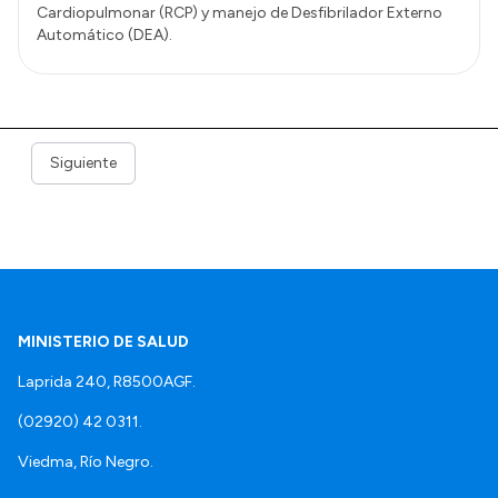
Cardiopulmonar (RCP) y manejo de Desfibrilador Externo
Automático (DEA).
Siguiente
MINISTERIO DE SALUD
Laprida 240, R8500AGF.
(02920) 42 0311.
Viedma, Río Negro.