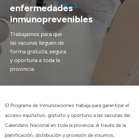
enfermedades
Presupuesto
inmunoprevenibles
Boletín Oficial
Compras y licitaciones
Trabajamos para que
las vacunas lleguen de
Consulta de expedientes
forma gratuita, segura
Consulta de pago a proveedores
y oportuna a toda la
Convocatorias
provincia
Intranet
Login
El Programa de Inmunizaciones trabaja para garantizar el
acceso equitativo, gratuito y oportuno a las vacunas del
Calendario Nacional en toda la provincia. A través de la
planificación, distribución y provisión de insumos,