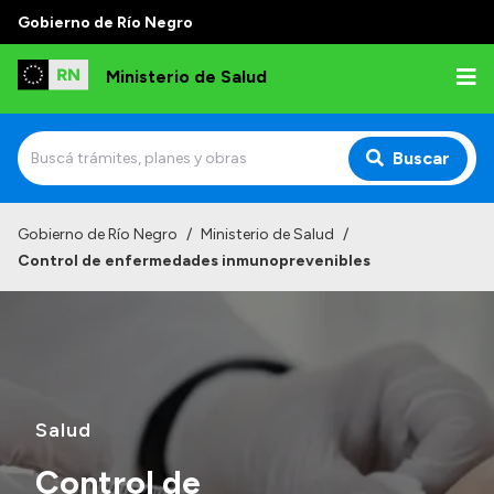
Gobierno de Río Negro
Ministerio de Salud
Buscar
Inicio
Gobierno de Río Negro
/
Ministerio de Salud
/
Control de enfermedades inmunoprevenibles
Institucional
Normativa y Funciones
Autoridades
Consejos locales
Salud
Control de
Transparencia