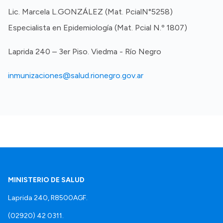
Lic. Marcela L.GONZÁLEZ (Mat. PcialN°5258)
Especialista en Epidemiología (Mat. Pcial N.º 1807)
Laprida 240 – 3er Piso. Viedma - Río Negro
inmunizaciones@salud.rionegro.gov.ar
MINISTERIO DE SALUD
Laprida 240, R8500AGF.
(02920) 42 0311.