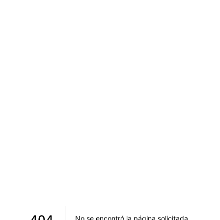
404
No se encontró la página solicitada
.