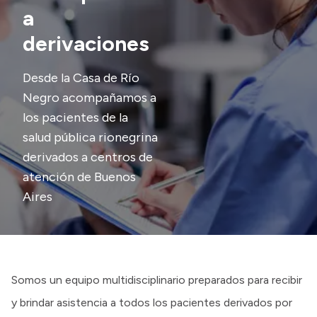
a
Presupuesto
derivaciones
Boletín Oficial
Compras y licitaciones
Desde la Casa de Río
Negro acompañamos a
Consulta de expedientes
los pacientes de la
Consulta de pago a proveedores
salud pública rionegrina
Convocatorias
derivados a centros de
Intranet
atención de Buenos
Login
Aires
Somos un equipo multidisciplinario preparados para recibir
y brindar asistencia a todos los pacientes derivados por