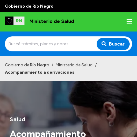
Gobierno de Río Negro
Ministerio de Salud
Buscar
Inicio
Gobierno de Río Negro
/
Ministerio de Salud
/
Acompañamiento a derivaciones
Institucional
Normativa y Funciones
Autoridades
Consejos locales
Salud
Acompañamiento
Transparencia