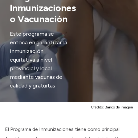
Inmunizaciones
Presupuesto
o Vacunación
Boletín Oficial
Compras y licitaciones
Este programa se
enfoca en garantizar la
Consulta de expedientes
inmunización
Consulta de pago a proveedores
equitativa a nivel
Convocatorias
provincial y local
Intranet
mediante vacunas de
Login
calidad y gratuitas
Crédito:
Banco de imagen
El Programa de Inmunizaciones tiene como principal