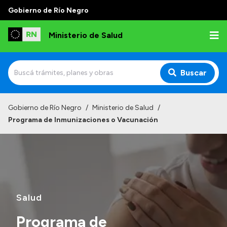
Gobierno de Río Negro
Ministerio de Salud
Buscar
Inicio
Gobierno de Río Negro
/
Ministerio de Salud
/
Programa de Inmunizaciones o Vacunación
Institucional
Normativa y Funciones
Autoridades
Consejos locales
Salud
Programa de
Transparencia