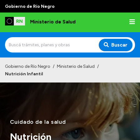
Gobierno de Río Negro
Ministerio de Salud
Buscar
Inicio
Gobierno de Río Negro
/
Ministerio de Salud
/
Nutrición Infantil
Institucional
Normativa y Funciones
Autoridades
Consejos locales
Cuidado de la salud
Nutrición
Transparencia