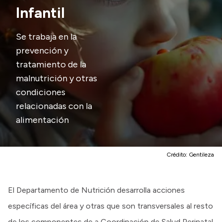
Infantil
Presupuesto
Se trabaja en la
Boletín Oficial
prevención y
Compras y licitaciones
tratamiento de la
Consulta de expedientes
malnutrición y otras
Consulta de pago a proveedores
condiciones
Convocatorias
relacionadas con la
Intranet
alimentación
Login
Crédito:
Gentileza
El Departamento de Nutrición desarrolla acciones
específicas del área y otras que son transversales al resto
de los componentes de a Coordinación de Salud Perinatal