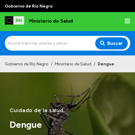
Gobierno de Río Negro
Ministerio de Salud
Buscar
Inicio
Gobierno de Río Negro
/
Ministerio de Salud
/
Dengue
Institucional
Normativa y Funciones
Autoridades
Consejos locales
Cuidado de la salud
Dengue
Transparencia