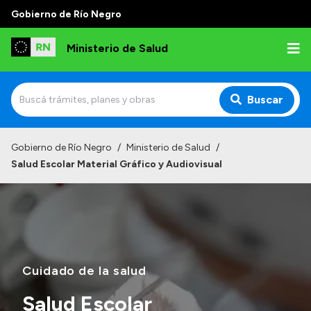
Gobierno de Río Negro
Ministerio de Salud
Buscar
Inicio
Gobierno de Río Negro
/
Ministerio de Salud
/
Salud Escolar Material Gráfico y Audiovisual
Institucional
Normativa y Funciones
Autoridades
Consejos locales
Cuidado de la salud
Salud Escolar
Transparencia