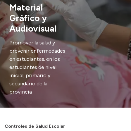
Material
Presupuesto
Gráfico y
Boletín Oficial
Audiovisual
Compras y licitaciones
Consulta de expedientes
Promover la salud y
Consulta de pago a proveedores
prevenir enfermedades
en estudiantes. en los
Convocatorias
estudiantes de nivel
Intranet
inicial, primario y
Login
secundario de la
provincia
Controles de Salud Escolar