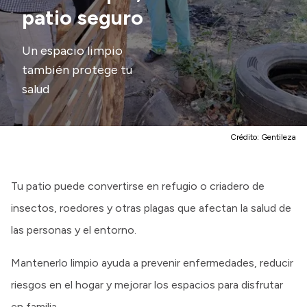
patio seguro
Presupuesto
Un espacio limpio
Boletín Oficial
también protege tu
Compras y licitaciones
salud
Consulta de expedientes
Consulta de pago a proveedores
Convocatorias
Crédito:
Gentileza
Intranet
Login
Tu patio puede convertirse en refugio o criadero de
insectos, roedores y otras plagas que afectan la salud de
las personas y el entorno.
Mantenerlo limpio ayuda a prevenir enfermedades, reducir
riesgos en el hogar y mejorar los espacios para disfrutar
en familia.