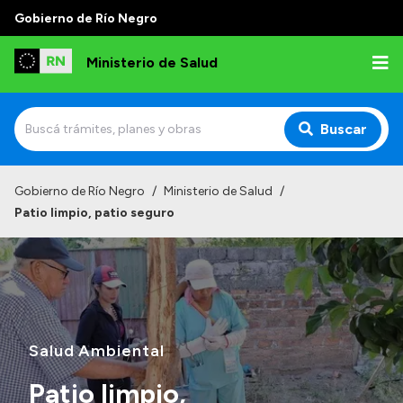
Gobierno de Río Negro
Ministerio de Salud
Buscar
Inicio
Gobierno de Río Negro
/
Ministerio de Salud
/
Patio limpio, patio seguro
Institucional
Normativa y Funciones
Autoridades
Consejos locales
Salud Ambiental
Patio limpio,
Transparencia