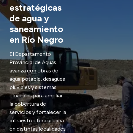
estratégicas
Presupuesto
de agua y
Boletín Oficial
saneamiento
Compras y licitaciones
en Río Negro
Consulta de expedientes
Consulta de pago a proveedores
El Departamento
Convocatorias
Provincial de Aguas
Intranet
avanza con obras de
agua potable, desagües
Login
pluviales y sistemas
cloacales para ampliar
la cobertura de
servicios y fortalecer la
infraestructura urbana
en distintas localidades