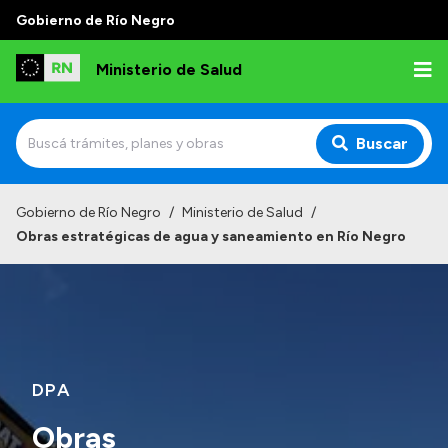
Gobierno de Río Negro
Ministerio de Salud
Buscar
Inicio
Gobierno de Río Negro
/
Ministerio de Salud
/
Obras estratégicas de agua y saneamiento en Río Negro
Institucional
Normativa y Funciones
Autoridades
Consejos locales
DPA
Obras
Transparencia