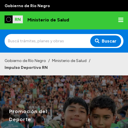
Gobierno de Río Negro
Ministerio de Salud
Buscar
Inicio
Gobierno de Río Negro
/
Ministerio de Salud
/
Impulso Deportivo RN
Institucional
Normativa y Funciones
Autoridades
Consejos locales
Promoción del
Deporte
Transparencia