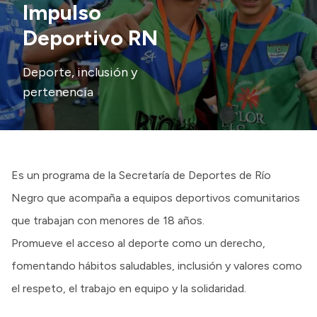
Impulso
Presupuesto
Deportivo RN
Boletín Oficial
Deporte, inclusión y
Compras y licitaciones
pertenencia
Consulta de expedientes
Consulta de pago a proveedores
Convocatorias
Intranet
Es un programa de la Secretaría de Deportes de Río
Login
Negro que acompaña a equipos deportivos comunitarios
que trabajan con menores de 18 años.
Promueve el acceso al deporte como un derecho,
fomentando hábitos saludables, inclusión y valores como
el respeto, el trabajo en equipo y la solidaridad.