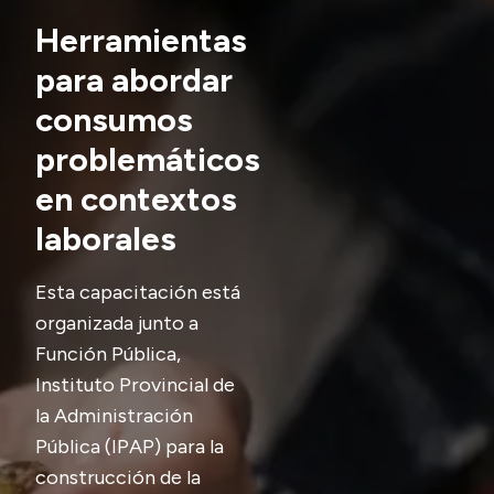
Herramientas
Presupuesto
para abordar
Boletín Oficial
consumos
Compras y licitaciones
problemáticos
Consulta de expedientes
Consulta de pago a proveedores
en contextos
Convocatorias
laborales
Intranet
Esta capacitación está
Login
organizada junto a
Función Pública,
Instituto Provincial de
la Administración
Pública (IPAP) para la
construcción de la