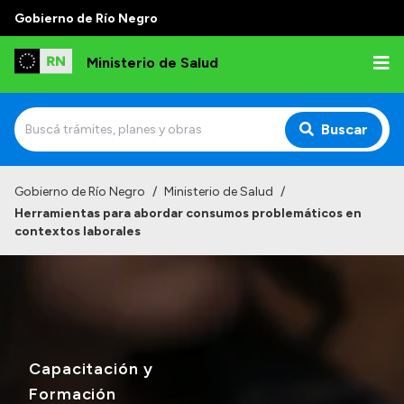
Gobierno de Río Negro
Ministerio de Salud
Buscar
Inicio
Gobierno de Río Negro
/
Ministerio de Salud
/
Herramientas para abordar consumos problemáticos en
Institucional
contextos laborales
Normativa y Funciones
Autoridades
Consejos locales
Capacitación y
Formación
Transparencia