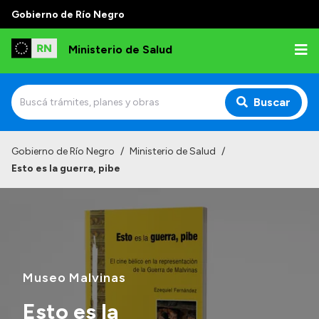
Gobierno de Río Negro
Ministerio de Salud
Buscar
Inicio
Gobierno de Río Negro
/
Ministerio de Salud
/
Esto es la guerra, pibe
Institucional
Normativa y Funciones
Autoridades
Consejos locales
Museo Malvinas
Esto es la
Transparencia