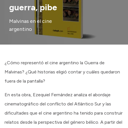
guerra, pibe
Presupuesto
Malvinas en el cine
Boletín Oficial
argentino
Compras y licitaciones
Consulta de expedientes
Consulta de pago a proveedores
Convocatorias
¿Cómo representó el cine argentino la Guerra de
Intranet
Malvinas? ¿Qué historias eligió contar y cuáles quedaron
Login
fuera de la pantalla?
En esta obra, Ezequiel Fernández analiza el abordaje
cinematográfico del conflicto del Atlántico Sur y las
dificultades que el cine argentino ha tenido para construir
relatos desde la perspectiva del género bélico. A partir del