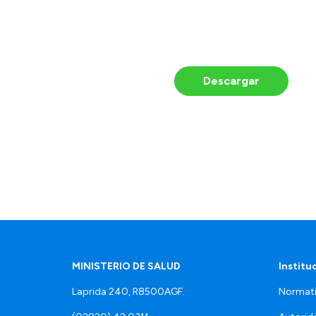
Descargar
MINISTERIO DE SALUD
Institu
Laprida 240, R8500AGF.
Normati