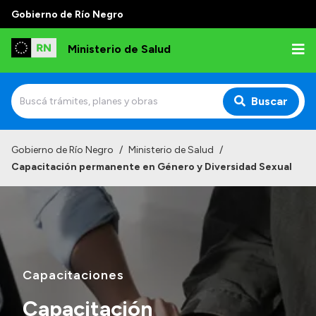
Gobierno de Río Negro
Ministerio de Salud
Buscar
Inicio
Gobierno de Río Negro
/
Ministerio de Salud
/
Capacitación permanente en Género y Diversidad Sexual
Institucional
Normativa y Funciones
Autoridades
Consejos locales
Capacitaciones
Capacitación
Transparencia