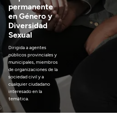
permanente
Presupuesto
en Género y
Boletín Oficial
Diversidad
Compras y licitaciones
Sexual
Consulta de expedientes
Consulta de pago a proveedores
Dirigida a agentes
Convocatorias
públicos provinciales y
Intranet
municipales, miembros
de organizaciones de la
Login
sociedad civil y a
cualquier ciudadano
interesado en la
temática.