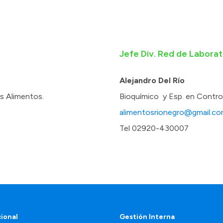
Jefe Div. Red de Labora
Alejandro Del Río
os Alimentos.
Bioquímico y Esp. en Control
alimentosrionegro@gmail.co
Tel 02920-430007
cional
Gestión Interna