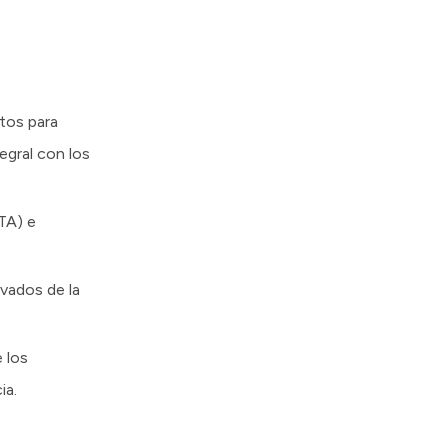
ctos para
egral con los
TA) e
ivados de la
 los
ia.