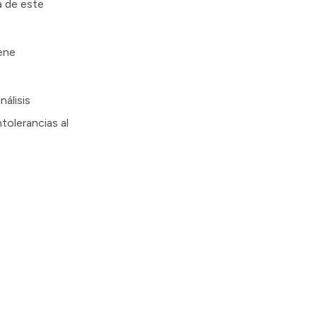
a de este
iene
nálisis
tolerancias al